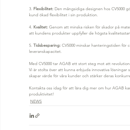
3. 
Flexibilitet:
 Den mångsidiga designen hos CV5000 gör de
kund ökad flexibilitet i sin produktion.
4. 
Kvalitet:
 Genom att minska risken för skador på mater
att kundens produkter uppfyller de högsta kvalitetssta
5. 
Tidsbesparing:
 CV5000 minskar hanteringstiden för coi
leveranskapacitet.
Med CV5000 tar AGAB ett stort steg mot att revolution
Vi är stolta över att kunna erbjuda innovativa lösningar
skapar värde för våra kunder och stärker deras konkur
Kontakta oss idag för att lära dig mer om hur AGAB kan
produktivitet! 
NEWS