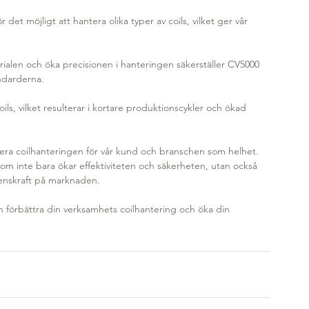
t möjligt att hantera olika typer av coils, vilket ger vår 
ialen och öka precisionen i hanteringen säkerställer CV5000 
ndarderna.
ls, vilket resulterar i kortare produktionscykler och ökad 
era coilhanteringen för vår kund och branschen som helhet. 
 som inte bara ökar effektiviteten och säkerheten, utan också 
renskraft på marknaden.
 förbättra din verksamhets coilhantering och öka din 