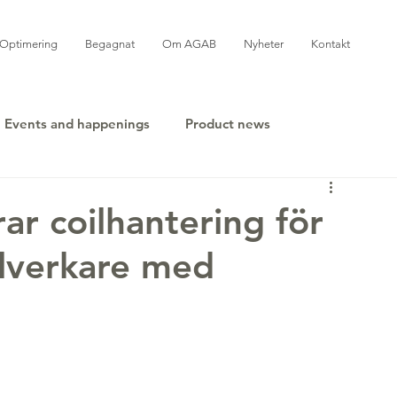
Optimering
Begagnat
Om AGAB
Nyheter
Kontakt
Events and happenings
Product news
r coilhantering för
llverkare med