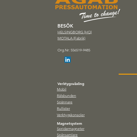
BESÖK
HELSINGBORG (HQ)
MOTALA (Fabrik)
AGAB levererar sin fjärde
Fullautomat
press till kund i Småland.
verktygsväx
Org.Nr: 556519-9485
verktyg upp 
Verktygsväxling
Mobil
Rälsbunden
Spännare
Rullister
Verktygskonsoler
Magnetsystem
Spridarmagneter
Spånsamlare