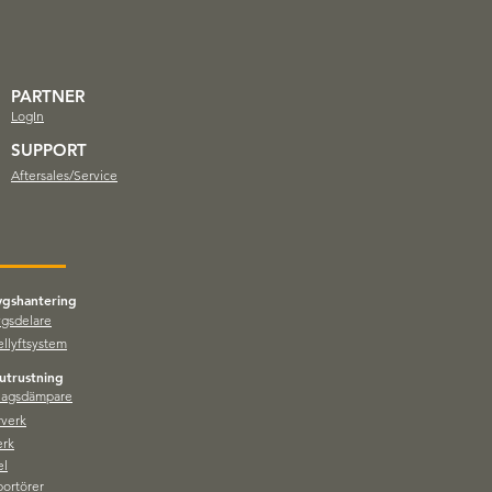
PARTNER
LogIn
SUPPORT
Aftersales/Service
ygshantering
ygsdelare
ellyftsystem
utrustning
slagsdämpare
verk
erk
el
portörer