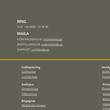
HAPPY FRIDAY!
RING
(vxl): +46 (0)42 - 32 58 30
MAILA
iskt
FÖRFRÅGNINGAR:
info(at)agab.se
lingssystem för
BESTÄLLNINGAR:
order(at)agab.se
till 32 ton
SUPPORT:
csr(at)agab.se
Coilhantering
Verkt
Coiltruckar
Verkt
Coilvändare
Parall
Smörjare
Press
Klipp
Dimsmörjare
Filtsmörjare
Matar
Riktv
Begagnat
Hasp
Mekaniska pressar
Trans