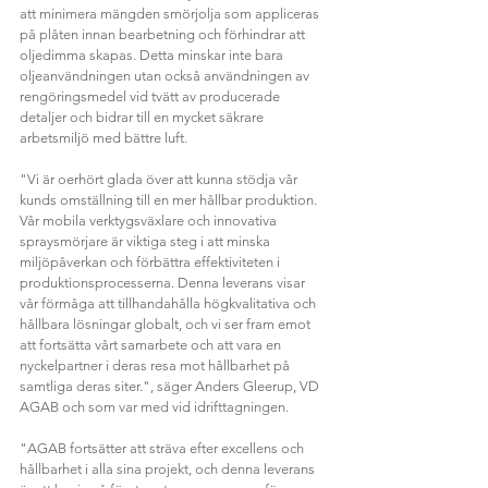
att minimera mängden smörjolja som appliceras 
på plåten innan bearbetning och förhindrar att 
oljedimma skapas. Detta minskar inte bara 
oljeanvändningen utan också användningen av 
rengöringsmedel vid tvätt av producerade 
detaljer och bidrar till en mycket säkrare 
arbetsmiljö med bättre luft.
"Vi är oerhört glada över att kunna stödja vår 
kunds omställning till en mer hållbar produktion. 
Vår mobila verktygsväxlare och innovativa 
spraysmörjare är viktiga steg i att minska 
miljöpåverkan och förbättra effektiviteten i 
produktionsprocesserna. Denna leverans visar 
vår förmåga att tillhandahålla högkvalitativa och 
hållbara lösningar globalt, och vi ser fram emot 
att fortsätta vårt samarbete och att vara en 
nyckelpartner i deras resa mot hållbarhet på 
samtliga deras siter.", säger Anders Gleerup, VD 
AGAB och som var med vid idrifttagningen.
"AGAB fortsätter att sträva efter excellens och 
hållbarhet i alla sina projekt, och denna leverans 