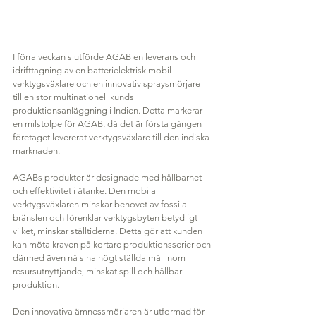
I förra veckan slutförde AGAB en leverans och 
idrifttagning av en batterielektrisk mobil 
verktygsväxlare och en innovativ spraysmörjare 
till en stor multinationell kunds 
produktionsanläggning i Indien. Detta markerar 
en milstolpe för AGAB, då det är första gången 
företaget levererat verktygsväxlare till den indiska 
marknaden.
AGABs produkter är designade med hållbarhet 
och effektivitet i åtanke. Den mobila 
verktygsväxlaren minskar behovet av fossila 
bränslen och förenklar verktygsbyten betydligt 
vilket, minskar ställtiderna. Detta gör att kunden 
kan möta kraven på kortare produktionsserier och 
därmed även nå sina högt ställda mål inom 
resursutnyttjande, minskat spill och hållbar 
produktion.
Den innovativa ämnessmörjaren är utformad för 