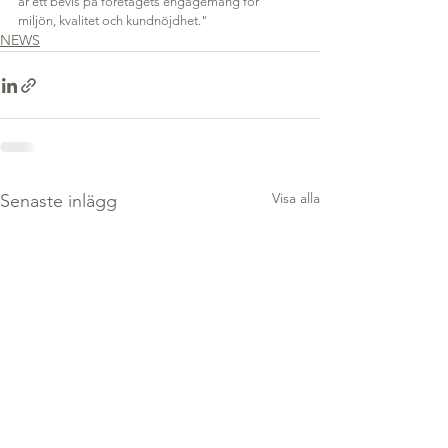
är ett bevis på företagets engagemang för 
miljön, kvalitet och kundnöjdhet."
NEWS
Visa alla
Senaste inlägg