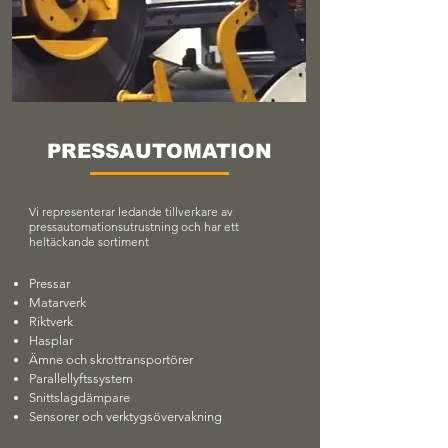
PRESSAUTOMATION
Vi representerar ledande tillverkare av
pressautomationsutrustning och har ett
heltäckande sortiment
Pressar
Matarverk
Riktverk
Hasplar
Ämne och skrottransportörer
Parallellyftssystem
Snittslagdämpare
Sensorer och verktygsövervakning