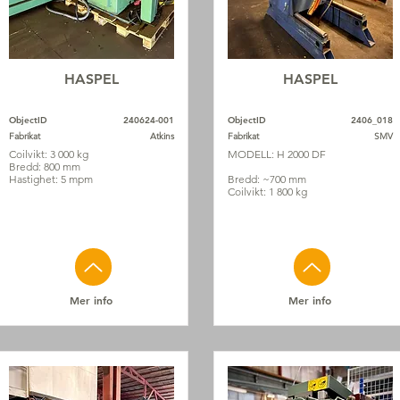
HASPEL
HASPEL
ObjectID
240624-001
ObjectID
2406_018
Fabrikat
Atkins
Fabrikat
SMV
Coilvikt: 3 000 kg
MODELL: H 2000 DF
Bredd: 800 mm
Hastighet: 5 mpm
Bredd: ~700 mm
Coilvikt: 1 800 kg
Mer info
Mer info