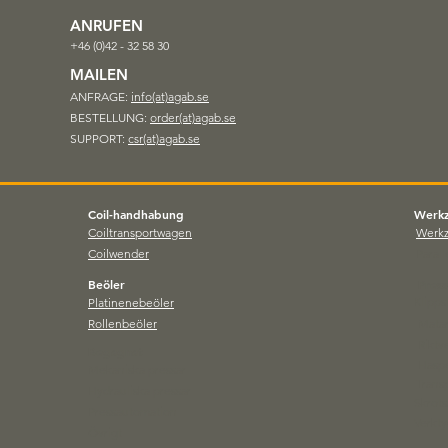
ANRUFEN
+46 (0)42 - 32 58 30
MAILEN
ANFRAGE:
info(at)agab.se
BESTELLUNG:
order(at)agab.se
SUPPORT:
csr(at)agab.se
Coil-handhabung
Werk
Coiltransportwagen
Werk
Coilwender
Parall
Beöler
Press
Klipp
Platinenebeöler
Rollenbeöler
Matar
Riktv
Begagnat
Hasp
Mekaniska pressar
Trans
Hydrauliska pressar
Skrots
Pressautomation
Verkt
Övrigt