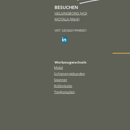
BESUCHEN
HELSINGBORG (HQ)
MOTALA (Werk)
VAT: SE556519948501
Werkzeugwechseln
Mobil
Schienengebunden
Spanner
Rollenleiste
Tragkonsolen
Magnetsystem
Spridaremagneter
Spånsamlare
T-Spårsrensare
Lyftare