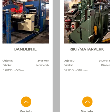
BANDLINJE
RIKT/MATARVERK
ObjectID
2406-015
ObjectID
2406-014
Fabrikat
Kemmerich
Fabrikat
Dimeco
BREDD: ~560 mm
BREDD: ~510 mm
Mer info
Mer info