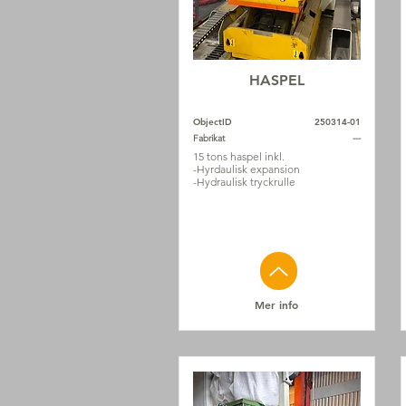
HASPEL
ObjectID
250314-01
Fabrikat
---
15 tons haspel inkl.
-Hyrdaulisk expansion
-Hydraulisk tryckrulle
Mer info