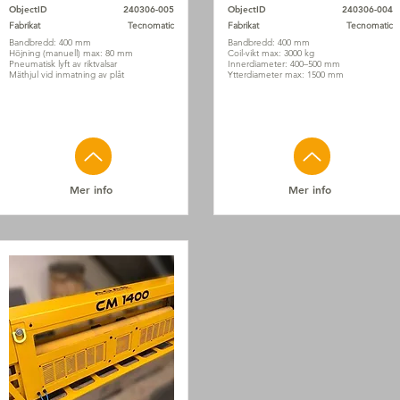
ObjectID
240306-005
ObjectID
240306-004
Fabrikat
Tecnomatic
Fabrikat
Tecnomatic
Bandbredd: 400 mm
Bandbredd: 400 mm
Höjning (manuell) max: 80 mm
Coil-vikt max: 3000 kg
Pneumatisk lyft av riktvalsar
Innerdiameter: 400–500 mm
Mäthjul vid inmatning av plåt
Ytterdiameter max: 1500 mm
Mer info
Mer info