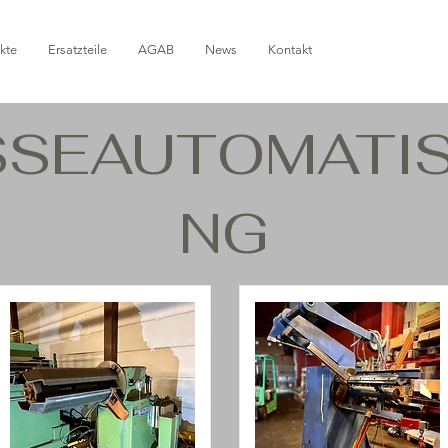
kte
Ersatzteile
AGAB
News
Kontakt
SSEAUTOMATIS
NG