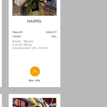
HASPEL
ObjectID
2406-017
Fabrikat
Obru
Bredd: ~300 mm
Coilvikt: 500 kg
Innerdiameter: 270 - 570 mm
Mer info