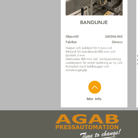
BANDLINJE
ObjectID
240306-002
Fabrikat
Dimeco
Haspel och laddstol för 5 tons coil
Riktverk för bandbredd 800 mm och
tjocklek 3 mm
Valsmatare 800 mm inkl. smörjutrustning
Laddsystem för enkel laddning av ny coil
Komplett med laddbryggor och
inmatningshjälp
Mer info