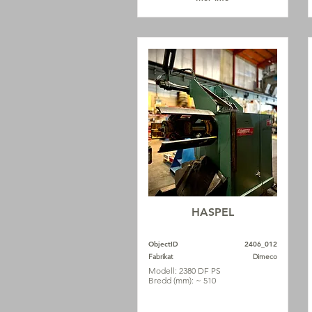
HASPEL
ObjectID
2406_012
Fabrikat
Dimeco
Modell: 2380 DF PS
Bredd (mm): ~ 510