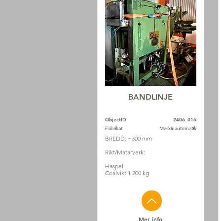
BANDLINJE
ObjectID
2406_016
Fabrikat
Maskinautomatik
BREDD: ~300 mm
Rikt/Matarverk:
Haspel
Coiilvikt 1 200 kg
Mer info