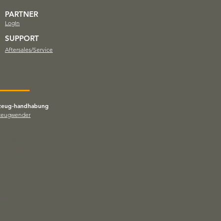
PARTNER
LogIn
SUPPORT
Aftersales/Service
zeug-handhabung
zeugwender
ellyftsystem
utrustning
slagsdämpare
verk
erk
el
portörer
axar
ygsövervakning