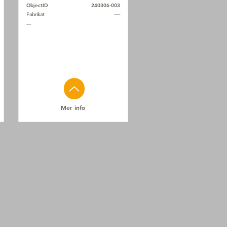
ObjectID
240306-003
Fabrikat
----
---
Mer info