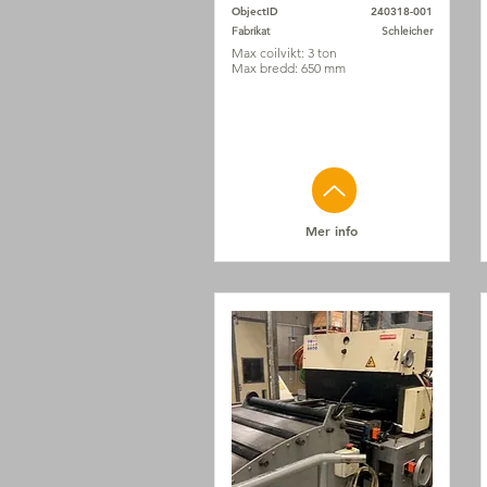
ObjectID
240318-001
Fabrikat
Schleicher
Max coilvikt: 3 ton
Max bredd: 650 mm
Mer info