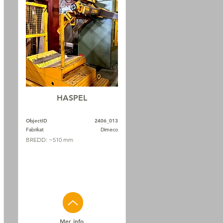
HASPEL
ObjectID
2406_013
Fabrikat
Dimeco
BREDD: ~510 mm
Mer info