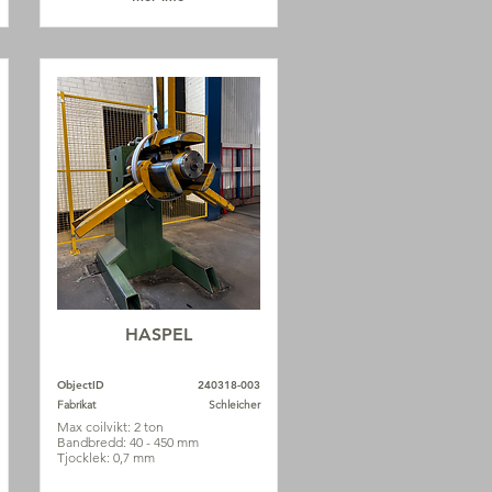
HASPEL
ObjectID
240318-003
Fabrikat
Schleicher
Max coilvikt: 2 ton
Bandbredd: 40 - 450 mm
Tjocklek: 0,7 mm