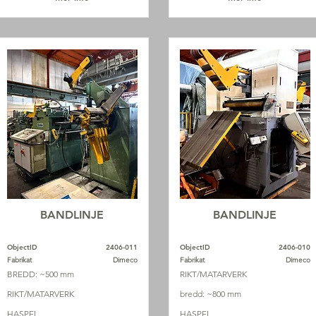
BANDLINJE
BANDLINJE
ObjectID
2406-011
ObjectID
2406-010
Fabrikat
Dimeco
Fabrikat
Dimeco
BREDD: ~500 mm
RIKT/MATARVERK
RIKT/MATARVERK
bredd: ~800 mm
HASPEL
HASPEL