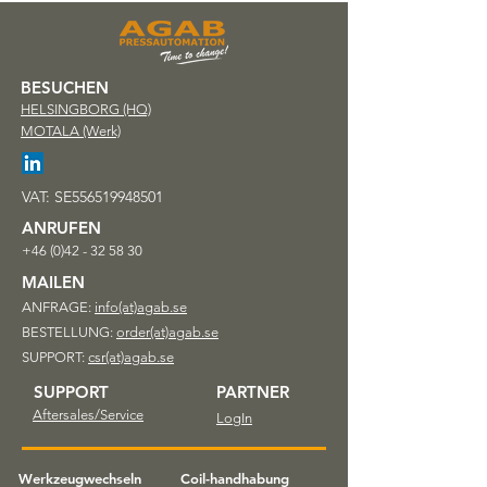
BESUCHEN
HELSINGBORG (HQ)
MOTALA (Werk)
VAT: SE556519948501
ANRUFEN
+46 (0)42 - 32 58 30
MAILEN
ANFRAGE:
info(at)agab.se
BESTELLUNG:
order(at)agab.se
SUPPORT:
csr(at)agab.se
SUPPORT
PARTNER
Aftersales/Service
LogIn
Werkzeugwechseln
Coil-handhabung