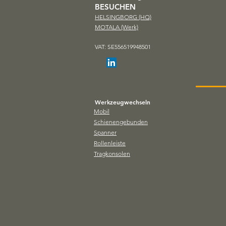
BESUCHEN
HELSINGBORG (HQ)
MOTALA (Werk)
Danke, dass Sie unser 30-
30 Jahre im
jähriges Jubiläum mit uns
Pressenindu
VAT: SE556519948501
gefeiert haben!
Werkzeugwechseln
Mobil
Schienengebunden
Spanner
Rollenleiste
Tragkonsolen
Magnetsystem
Spridaremagneter
Spånsamlare
T-Spårsrensare
Lyftare