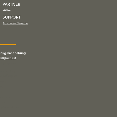
PARTNER
LogIn
SUPPORT
Aftersales/Service
zeug-handhabung
zeugwender
ellyftsystem
utrustning
slagsdämpare
verk
erk
el
portörer
axar
ygsövervakning