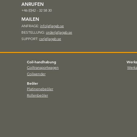
ANRUFEN
+46 (0)42 - 32 58 30
MAILEN
 Dienst der
ANFRAGE:
info(at)agab.se
strie!
BESTELLUNG:
order(at)agab.se
SUPPORT:
csr(at)agab.se
Coil-handhabung
Werk
Coiltransportwagen
Werk
Coilwender
Parall
Beöler
Press
Klipp
Platinenebeöler
Rollenbeöler
Matar
Riktv
Begagnat
Hasp
Mekaniska pressar
Trans
Hydrauliska pressar
Skrots
Pressautomation
Verkt
Övrigt