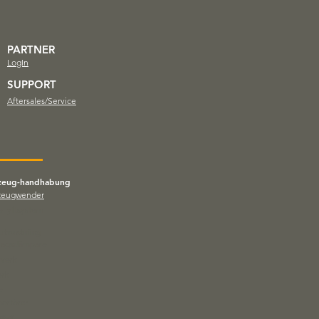
PARTNER
LogIn
SUPPORT
Aftersales/Service
zeug-handhabung
zeugwender
ellyftsystem
utrustning
slagsdämpare
verk
erk
el
portörer
axar