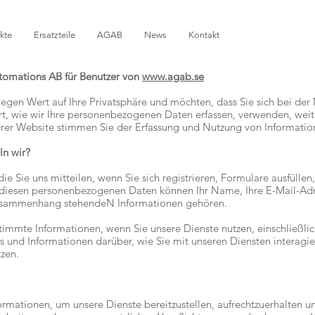
kte
Ersatzteile
AGAB
News
Kontakt
tomations AB für Benutzer von
www.agab.se
gen Wert auf Ihre Privatsphäre und möchten, dass Sie sich bei der 
tert, wie wir Ihre personenbezogenen Daten erfassen, verwenden, we
rer Website stimmen Sie der Erfassung und Nutzung von Information
n wir?
 Sie uns mitteilen, wenn Sie sich registrieren, Formulare ausfüllen
diesen personenbezogenen Daten können Ihr Name, Ihre E-Mail-Adre
usammenhang stehendeN Informationen gehören.
mmte Informationen, wenn Sie unsere Dienste nutzen, einschließlich 
s und Informationen darüber, wie Sie mit unseren Diensten interagie
zen.
ormationen, um unsere Dienste bereitzustellen, aufrechtzuerhalten u