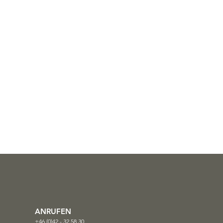
ANRUFEN
+46 (0)42 - 32 58 30