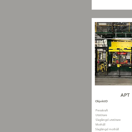
APT
ObjektID
Presskraft
Utstötare
Slaglängd utstötare
Mothåll
Slaglängd mothåll