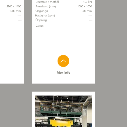
----
Utstötare / mothåll
150 kN
2500 x 1400
Pressbord (mm)
1000 x 1000
1200 mm
Slaglängd
500 mm
----
Hastighet (spm)
----
----
Öppning
----
Övrigt
----
Mer info