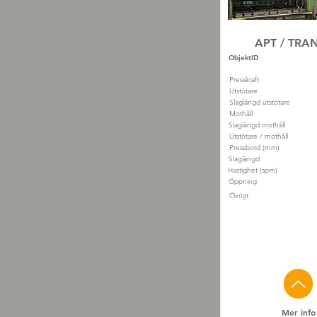
APT / TR
ObjektID
Presskraft
Utstötare
Slaglängd utstötare
Mothåll
Slaglängd mothåll
Utstötare / mothåll
Pressbord (mm)
Slaglängd
Hastighet (spm)
Öppning
Övrigt
Mer info