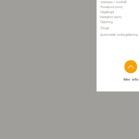
Utstötare / mothåll
Pressbord (mm)
Slaglängd
Hastighet (spm)
Öppning
Övrigt
Automatisk verktygslåsning
Mer info