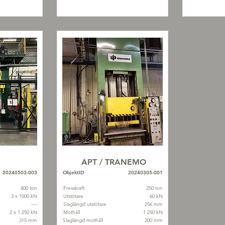
APT / TRANEMO
20240503-003
ObjektID
20240305-001
400 ton
Presskraft
250 ton
3 x 1000 kN
Utstötare
60 kN
----
Slaglängd utstötare
256 mm
2 x 1 250 kN
Mothåll
1 250 kN
315 mm
Slaglängd mothåll
200 mm