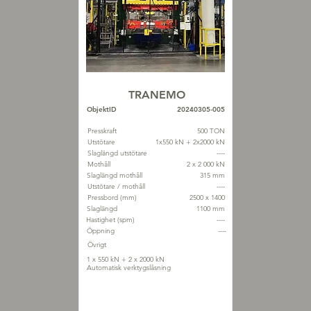
TRANEMO
ObjektID
20240305-005
Presskraft
500 TON
Utstötare
1x550 kN + 2x2000 kN
Slaglängd utstötare
----
Mothåll
2 x 2 000 kN
Slaglängd mothåll
315 mm
Utstötare / mothåll
----
Pressbord (mm)
2500 x 1400
Slaglängd
1100 mm
Hastighet (spm)
----
Öppning
----
Övrigt
1 x 550 kN + 2 x 2000 kN
Automatisk verktygslåsning