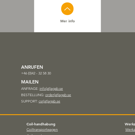
Mer info
ANRUFEN
+46 (0)42 - 32 58 30
MAILEN
ANFRAGE:
info(at)agab.se
BESTELLUNG:
order(at)agab.se
SUPPORT:
csr(at)agab.se
Coil-handhabung
Werk
Coiltransportwagen
Werk