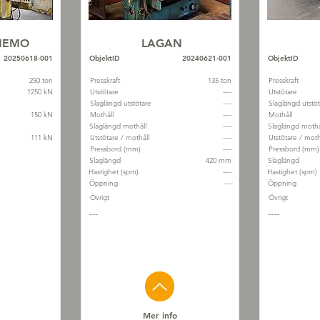
ANEMO
LAGAN
20250618-001
ObjektID
20240621-001
ObjektID
250 ton
Presskraft
135 ton
Presskraft
1250 kN
Utstötare
----
Utstötare
Slaglängd utstötare
----
Slaglängd utstö
150 kN
Mothåll
----
Mothåll
Slaglängd mothåll
----
Slaglängd mothå
111 kN
Utstötare / mothåll
----
Utstötare / moth
Pressbord (mm)
----
Pressbord (mm)
Slaglängd
420 mm
Slaglängd
Hastighet (spm)
----
Hastighet (spm)
Öppning
----
Öppning
Övrigt
Övrigt
---
----
Mer info