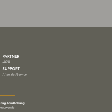
PARTNER
LogIn
SUPPORT
Aftersales/Service
zeug-handhabung
zeugwender