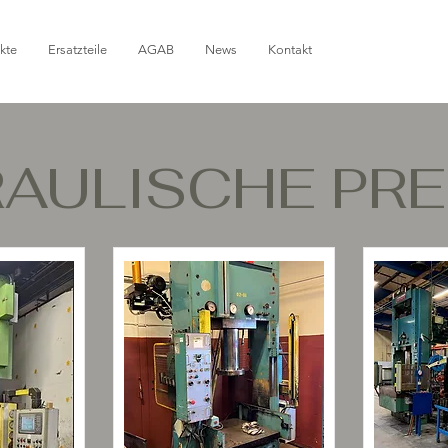
kte
Ersatzteile
AGAB
News
Kontakt
AULISCHE PR