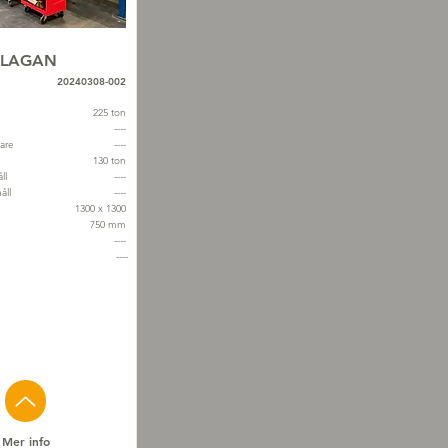
LAGAN
20240308-002
225 ton
----
tare
----
130 ton
ll
----
åll
----
1300 x 1300
750 mm
----
----
Mer info